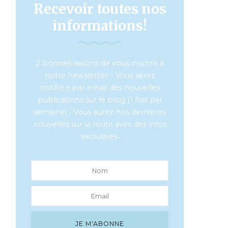
Recevoir toutes nos
informations!
2 bonnes raisons de vous inscrire à
notre newsletter: • Vous serez
notifié.e par email des nouvelles
publications sur le blog (1 fois par
semaine) • Vous aurez nos dernières
nouvelles sur la route avec des infos
exclusives.