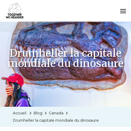
CANADA
Drumheller la capitale
mondiale du dinosaure
Mis À Jour Le
9 Février 2021
2 Commentaires
Accueil
Blog
Canada
Drumheller la capitale mondiale du dinosaure