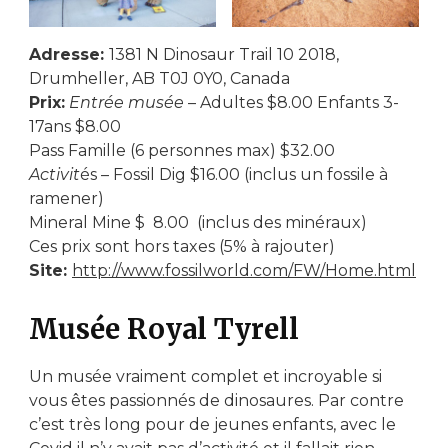
Adresse:
1381 N Dinosaur Trail 10 2018,
Drumheller, AB T0J 0Y0, Canada
Prix:
Entrée musée
– Adultes $8.00 Enfants 3-
17ans $8.00
Pass Famille (6 personnes max) $32.00
Activit
és – Fossil Dig $16.00 (inclus un fossile à
ramener)
Mineral Mine $ 8.00 (inclus des minéraux)
Ces prix sont hors taxes (5% à rajouter)
Site:
http://www.fossilworld.com/FW/Home.html
Musée Royal Tyrell
Un musée vraiment complet et incroyable si
vous êtes passionnés de dinosaures. Par contre
c’est très long pour de jeunes enfants, avec le