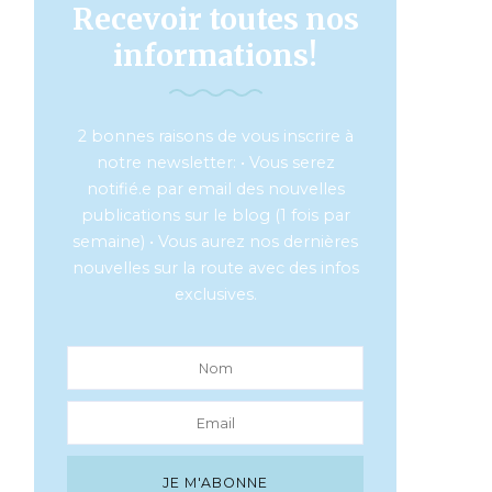
Recevoir toutes nos
informations!
2 bonnes raisons de vous inscrire à
notre newsletter: • Vous serez
notifié.e par email des nouvelles
publications sur le blog (1 fois par
semaine) • Vous aurez nos dernières
nouvelles sur la route avec des infos
exclusives.