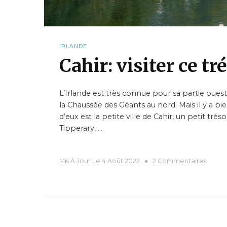
IRLANDE
Cahir: visiter ce tr
L’Irlande est très connue pour sa partie oues
la Chaussée des Géants au nord. Mais il y a bi
d’eux est la petite ville de Cahir, un petit tré
Tipperary, …
Mis À Jour Le
4 Août 2022
2 Commentaires